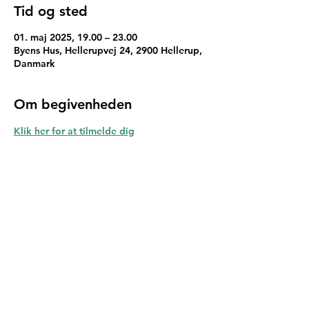
Tid og sted
01. maj 2025, 19.00 – 23.00
Byens Hus, Hellerupvej 24, 2900 Hellerup,
Danmark
Om begivenheden
Klik her for at tilmelde dig
Gentofte Skakklub
Tranegårdskolen - kun 10 min fra
Hellerup st.
Gersonsvej 38, 2900 Hellerup,
Danmark
info@gentofteskak.dk
:
+45 60227234