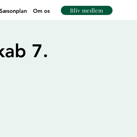
Bliv medlem
Sæsonplan
Om os
kab 7.