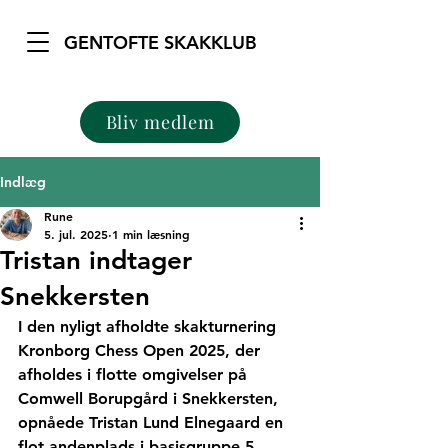
GENTOFTE SKAKKLUB
Bliv medlem
Indlæg
Rune
5. jul. 2025
1 min læsning
Tristan indtager
Snekkersten
I den nyligt afholdte skakturnering 
Kronborg Chess Open 2025, der 
afholdes i flotte omgivelser på 
Comwell Borupgård i Snekkersten, 
opnåede Tristan Lund Elnegaard en 
flot andenplads i basisgruppe 5. 