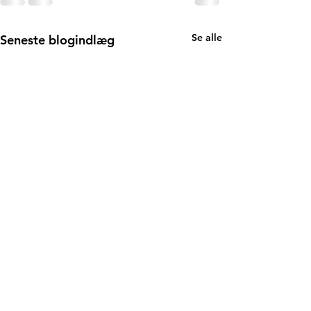
Se alle
Seneste blogindlæg
Gentofte "Spil-
vil" (Referat)