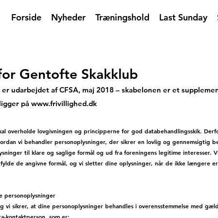
Forside
Nyheder
Træningshold
Last Sunday
k for Gentofte Skakklub
ik er udarbejdet af CFSA, maj 2018 – skabelonen er et supplement
ligger på
www.frivillighed.dk
kal overholde lovgivningen og principperne for god databehandlingsskik. Derf
, hvordan vi behandler personoplysninger, der sikrer en lovlig og gennemsigtig b
ninger til klare og saglige formål og ud fra foreningens legitime interesser. 
fylde de angivne formål, og vi sletter dine oplysninger, når de ikke længere e
ine personoplysninger
og vi sikrer, at dine personoplysninger behandles i overensstemmelse med gæl
ta-kontaktperson, som er: