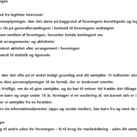
ingen
d fra legitime interesser
emsoplysninger, sker det alene på baggrund af foreningens berettigede og leg
 (fx på generalforsamlingen) i henhold til foreningens vedtægter
r som medlem af foreningen, herunder betale kontingent mv.
le arrangementer og aktiviteter
konkret aktivitet eller arrangement i foreningen
ærdi til statistik og lignende
 sker det ofte på et andet lovligt grundlag end dit samtykke. Vi indhenter der
le dine personoplysninger til de formål, der er beskrevet ovenfor.
t frivilligt, om du vil give samtykke, og du kan til enhver tid trække det tilba
m børn og unge under 15 år, foretager vi en vurdering af, om barnet selv er i
er vi samtykke fra en forælder.
n via informationstjenester (apps og sociale medier), kan børn fra og med de e
ger
g til andre uden for foreningen – fx til brug for markedsføring - uden dit sam