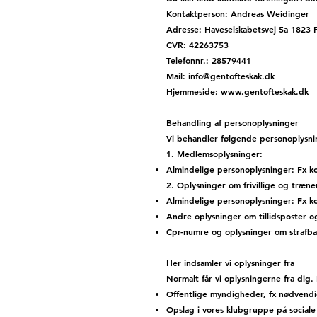
Kontaktperson: Andreas Weidinger
Adresse: Haveselskabetsvej 5a 1823 
CVR: 42263753
Telefonnr.: 28579441
Mail:
info@gentofteskak.dk
Hjemmeside:
www.gentofteskak.dk
Behandling af personoplysninger
Vi behandler følgende personoplysni
1. Medlemsoplysninger:
Almindelige personoplysninger: Fx ko
2. Oplysninger om frivillige og træn
Almindelige personoplysninger: Fx k
Andre oplysninger om tillidsposter o
Cpr-numre og oplysninger om strafbar
Her indsamler vi oplysninger fra
Normalt får vi oplysningerne fra dig. 
Offentlige myndigheder, fx nødvendi
Opslag i vores klubgruppe på sociale 