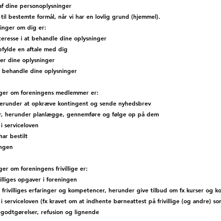
f dine personoplysninger
til bestemte formål, når vi har en lovlig grund (hjemmel).
ninger om dig er:
nteresse i at behandle dine oplysninger
pfylde en aftale med dig
ler dine oplysninger
an behandle dine oplysninger
nger om foreningens medlemmer er:
erunder at opkræve kontingent og sende nyhedsbrev
eter, herunder planlægge, gennemføre og følge op på dem
i serviceloven
har bestilt
ingen
r om foreningens frivillige er:
illiges opgaver i foreningen
e frivilliges erfaringer og kompetencer, herunder give tilbud om fx kurser og 
i serviceloven (fx kravet om at indhente børneattest på frivillige (og andre) 
godtgørelser, refusion og lignende