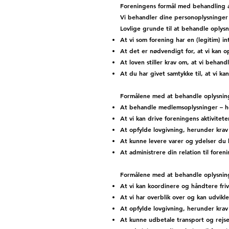
Foreningens formål med behandling a
Vi behandler dine personoplysninger 
Lovlige grunde til at behandle oplys
At vi som forening har en (legitim) i
At det er nødvendigt for, at vi kan o
At loven stiller krav om, at vi behand
At du har givet samtykke til, at vi k
Formålene med at behandle oplysni
At behandle medlemsoplysninger – h
At vi kan drive foreningens aktivit
At opfylde lovgivning, herunder krav 
At kunne levere varer og ydelser du 
At administrere din relation til foren
Formålene med at behandle oplysninge
At vi kan koordinere og håndtere friv
At vi har overblik over og kan udvikl
At opfylde lovgivning, herunder krav 
At kunne udbetale transport og rejse