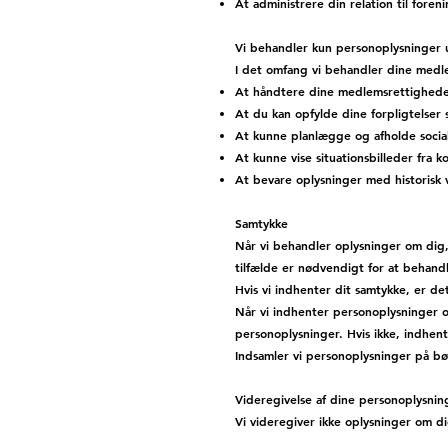
At administrere din relation til foren
Vi behandler kun personoplysninger u
I det omfang vi behandler dine medl
At håndtere dine medlemsrettigheder
At du kan opfylde dine forpligtelse
At kunne planlægge og afholde socia
At kunne vise situationsbilleder fra 
At bevare oplysninger med historisk v
Samtykke
Når vi behandler oplysninger om dig,
tilfælde er nødvendigt for at behand
Hvis vi indhenter dit samtykke, er de
Når vi indhenter personoplysninger o
personoplysninger. Hvis ikke, indhent
Indsamler vi personoplysninger på bør
Videregivelse af dine personoplysnin
Vi videregiver ikke oplysninger om di