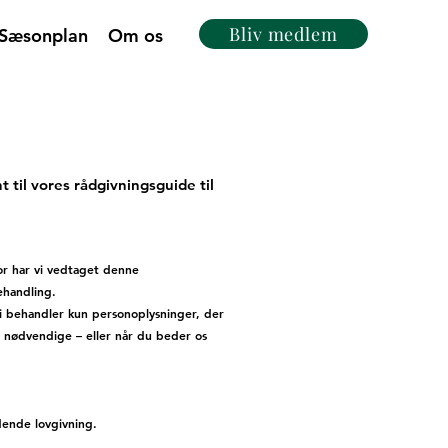
Bliv medlem
Sæsonplan
Om os
 til vores rådgivningsguide til
or har vi vedtaget denne
ehandling.
Vi behandler kun personoplysninger, der
r nødvendige – eller når du beder os
dende lovgivning.