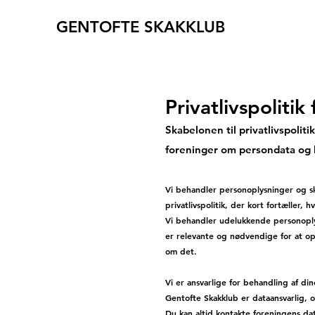
GENTOFTE SKAKKLUB
Privatlivspoliti
Skabelonen til privatlivspolit
foreninger om persondata og 
Vi behandler personoplysninger og s
privatlivspolitik, der kort fortæller
Vi behandler udelukkende personoplys
er relevante og nødvendige for at op
om det.
Vi er ansvarlige for behandling af d
Gentofte Skakklub er dataansvarlig, 
Du kan altid kontakte foreningens da