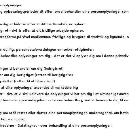
onoplysninger
 og opbevaringsperioder alt efter, om vi behandler dine personoplysninger som 
 dig et halvt år efter at dit medlemskab, er ophørt.
g, et halvt år efter at dit frivillige arbejde ophører.
ret form) på såvel medlemmer, frivillige og brugere til statistik og lignende, s
ar du iflg. persondataforordningen en række rettigheder:
vi behandler oplysninger om dig – det er det vi oplyser dig om i denne privatlivs
sninger vi behandler om dig (indsigtsret)
ger om dig berigtiget (retten til berigtigelse)
 slettet (retten til at blive glemt)
, at dine oplysninger anvendes til markedsføring
ger – dvs. at vi skal udlevere de oplysninger vi har om dig i et almindeligt anven
, herunder gøre indsigelse mod vores behandling, ved at henvende dig til os.
m at få rettet eller slettet dine personoplysninger, undersøger vi, om betin
rtigt som muligt.
ighederne -
Datatilsynet
- over behandling af dine personoplysninger.