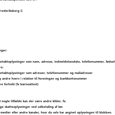
Frederiksberg C
nger:
ntaktoplysninger som navn, adresse, indmeldelsesdato, telefonnummer, fødsels
ere:
ontaktoplysninger som adresser, telefonnummer og mailadresser
g andre hverv i relation til foreningen og bankkontonummer
e forhold (fx børneattest)
I nogle tilfælde kan der være andre kilder, fx:
ge skatteoplysninger ved udbetaling af løn
medier eller andre kanaler, hvor du selv har angivet oplysningen til klubben.